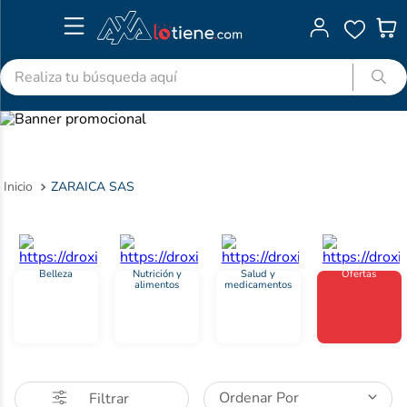
Realiza tu búsqueda aquí
TÉRMINOS MÁS BUSCADOS
1
.
advitabs
2
.
cyclofem
ZARAICA SAS
3
.
acetaminofen
4
.
colgate
5
.
pedialyte
Belleza
Nutrición y
Salud y
Ofertas
alimentos
medicamentos
6
.
shampoo
7
.
dolex
8
.
ibuprofeno
9
.
clotrimazol
Ordenar Por
Filtrar