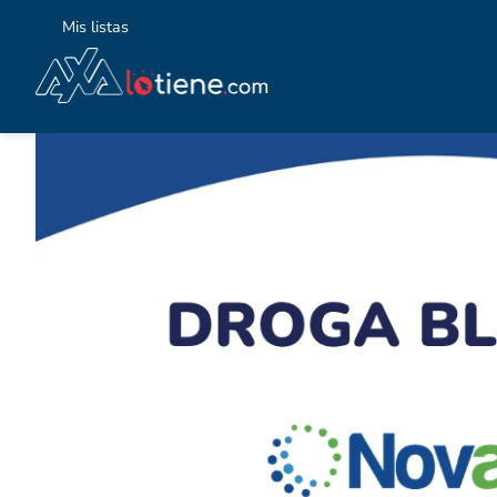
Mis listas
TÉ
1
.
2
.
3
.
4
.
5
.
6
.
7
.
8
.
9
.