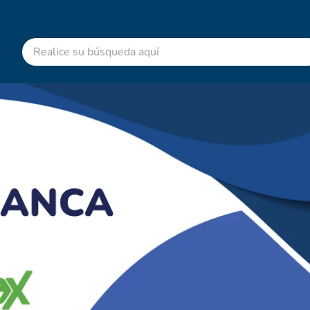
Realice su búsqueda aquí
RMINOS MÁS BUSCADOS
advitabs
cyclofem
acetaminofen
colgate
shampoo
desodorante
pedialyte
dolex
clotrimazol