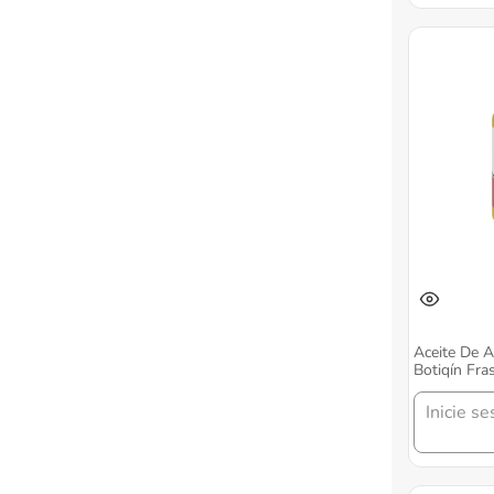
Aceite De 
Botiqín Fra
12 Unidade
Inicie se