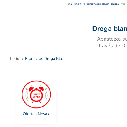
10
.
Droga blan
Abastezca su
través de Di
Productos Droga Blanca Novax
Ofertas Novax