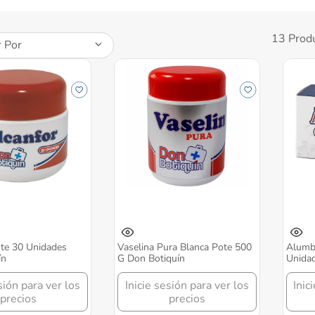
13
Prod
 Por
ote 30 Unidades
Vaselina Pura Blanca Pote 500
Alumbr
ín
G Don Botiquín
Unidad
sión para ver los
Inicie sesión para ver los
Inic
precios
precios