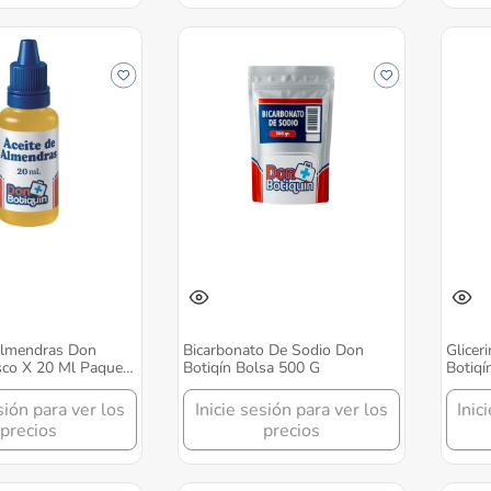
Almendras Don
Bicarbonato De Sodio Don
Glicer
sco X 20 Ml Paquete
Botiqín Bolsa 500 G
Botiqí
s
12 Un
sión para ver los
Inicie sesión para ver los
Inic
precios
precios