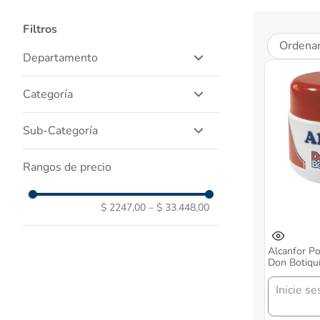
Filtros
Ordenar
Departamento
Salud Y Medicamentos
Categoría
Medicamentos Genericos
Sub-Categoría
Droga Blanca
Rangos de precio
$ 2247,00
–
$ 33.448,00
Alcanfor P
Don Botiqu
Inicie se