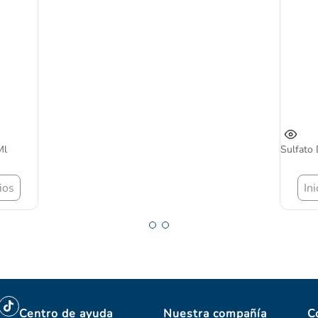
Ml
Sulfato
ios
In
Centro de ayuda
Nuestra compañía
C