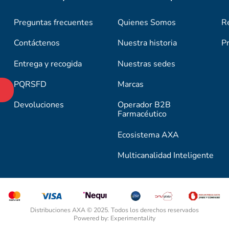
Preguntas frecuentes
Quienes Somos
R
Contáctenos
Nuestra historia
P
Entrega y recogida
Nuestras sedes
PQRSFD
Marcas
Devoluciones
Operador B2B
Farmacéutico
Ecosistema AXA
Multicanalidad Inteligente
Distribuciones AXA © 2025. Todos los derechos reservados
Powered by: Experimentality