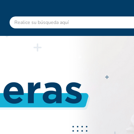
Realice su búsqueda aquí
RMINOS MÁS BUSCADOS
advitabs
cyclofem
acetaminofen
colgate
pedialyte
shampoo
dolex
ibuprofeno
clotrimazol