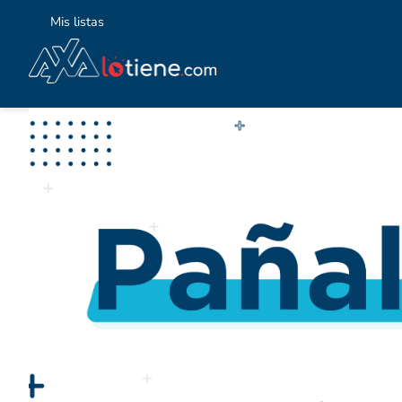
Mis listas
TÉ
1
.
2
.
3
.
4
.
5
.
6
.
7
.
8
.
9
.