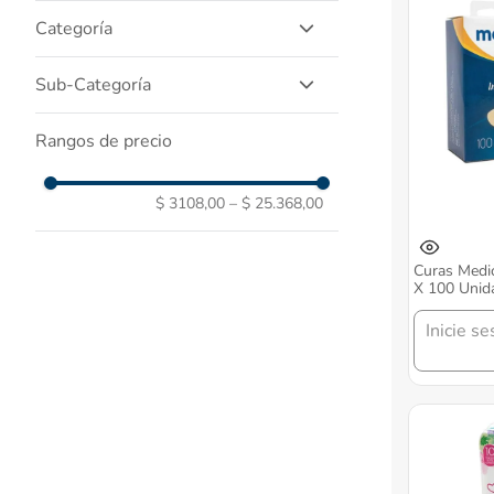
Cuidado Del Bebe
Categoría
Cuidado Personal
Salud Y Medicamentos
Cuidado Intimo
Sub-Categoría
Dispositivos Medicos
Higiene Del Bebe
Panales Y Panitos
Copitos
Rangos de precio
Medicamentos Genericos
Toallas Humedas
Linea Hospitalaria
Toallas Higienicas
Cuidado Oral
Recomendacion
$ 3108,00
–
$ 25.368,00
Panitos Y Toallas Humedas
Botiquin
Curas Medic
Sedas Dentales
X 100 Unid
Inicie se