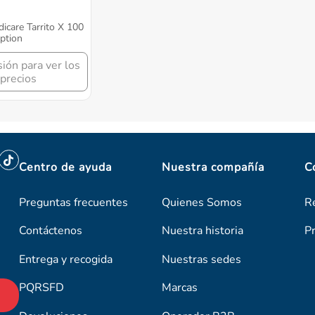
icare Tarrito X 100
ption
sión para ver los
precios
Centro de ayuda
Nuestra compañía
C
Preguntas frecuentes
Quienes Somos
R
Contáctenos
Nuestra historia
P
Entrega y recogida
Nuestras sedes
PQRSFD
Marcas