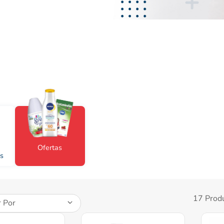
desodorante
Ofertas
s
17
Prod
 Por