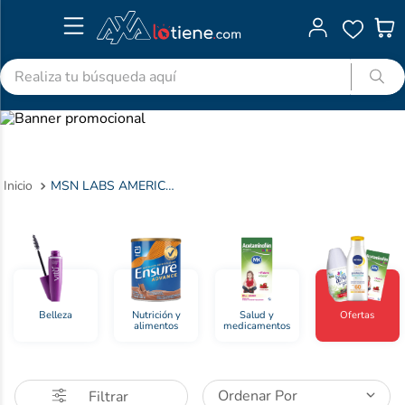
Realiza tu búsqueda aquí
TÉRMINOS MÁS BUSCADOS
1
.
advitabs
2
.
cyclofem
MSN LABS AMERICAS S.A.S.
3
.
acetaminofen
4
.
colgate
5
.
pedialyte
6
.
shampoo
Belleza
Nutrición y
Salud y
Ofertas
alimentos
medicamentos
7
.
dolex
8
.
clotrimazol
9
.
ibuprofeno
Ordenar Por
Filtrar