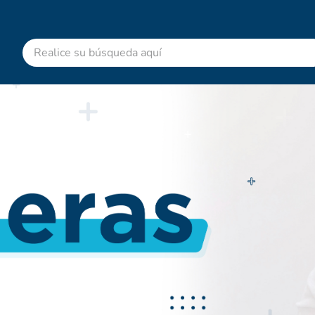
Realice su búsqueda aquí
RMINOS MÁS BUSCADOS
advitabs
acetaminofen
colgate
cyclofem
shampoo
pedialyte
dolex
desodorante
clotrimazol