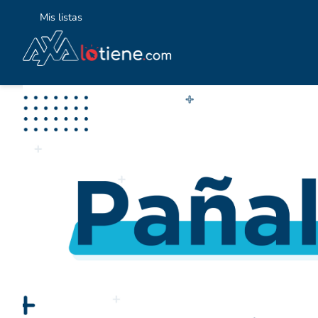
Mis listas
TÉ
1
.
2
.
3
.
4
.
5
.
6
.
7
.
8
.
9
.