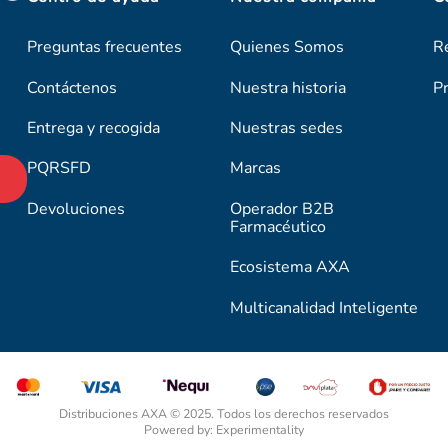
Preguntas frecuentes
Quienes Somos
R
Contáctenos
Nuestra historia
P
Entrega y recogida
Nuestras sedes
PQRSFD
Marcas
Devoluciones
Operador B2B
Farmacéutico
Ecosistema AXA
Multicanalidad Inteligente
Distribuciones AXA © 2025. Todos los derechos reservados
Powered by: Experimentality