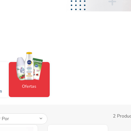
nivea
Ofertas
s
2
Produ
 Por