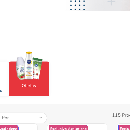
nivea
Ofertas
s
115
Pro
 Por
Axalotiene
Exclusivo Axalotiene
Exclu