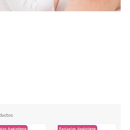
ductos
sivo Axalotiene
Exclusivo Axalotiene