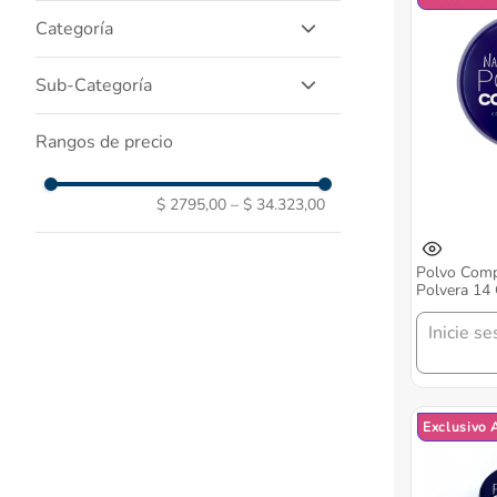
Maquillaje Y Belleza
Categoría
Cuidado Personal
Rostro
Sub-Categoría
Labios
Unas
Polvos
Rangos de precio
Ojos
Labiales
Cuidado Facial
Esmaltes Y Removedores
Corrector
$ 2795,00
–
$ 34.323,00
Bases
Delineadores
Polvo Comp
Pestaninas
Polvera 14 
Sombras
Inicie se
Rubor
Cejas
Exclusivo 