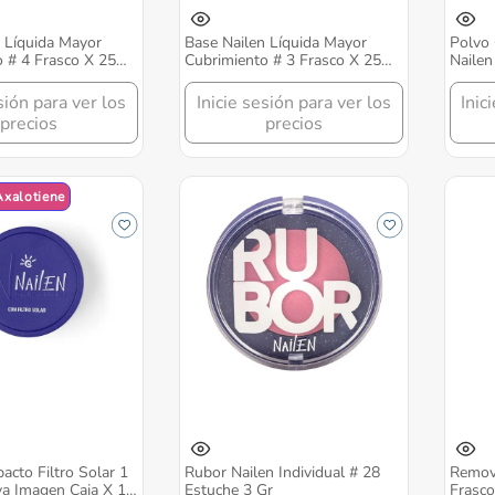
 Líquida Mayor
Base Nailen Líquida Mayor
Polvo 
 # 4 Frasco X 25
Cubrimiento # 3 Frasco X 25
Nailen
Ml
Gr
sión para ver los
Inicie sesión para ver los
Inic
precios
precios
Axalotiene
cto Filtro Solar 1
Rubor Nailen Individual # 28
Remov
va Imagen Caja X 14
Estuche 3 Gr
Frasco