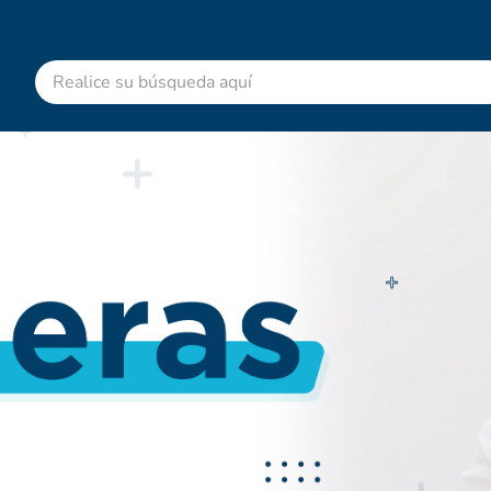
Realice su búsqueda aquí
RMINOS MÁS BUSCADOS
advitabs
acetaminofen
colgate
cyclofem
shampoo
pedialyte
dolex
desodorante
clotrimazol