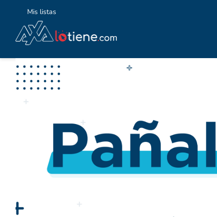
Mis listas
TÉ
1
.
2
.
3
.
4
.
5
.
6
.
7
.
8
.
9
.