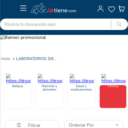
Realiza tu búsqueda aquí
TÉRMINOS MÁS BUSCADOS
1
.
advitabs
2
.
cyclofem
LABORATORIOS SIEGFRIED S.A.S
3
.
acetaminofen
4
.
colgate
5
.
shampoo
Belleza
Nutrición y
Salud y
Ofertas
alimentos
medicamentos
6
.
desodorante
7
.
pedialyte
8
.
dolex
9
.
clotrimazol
Ordenar Por
Filtrar