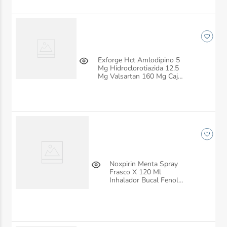
Exforge Hct Amlodipino 5
Mg Hidroclorotiazida 12.5
Mg Valsartan 160 Mg Caja
X 28 Tabletas Siegfried
Noxpirin Menta Spray
Frasco X 120 Ml
Inhalador Bucal Fenol
Siegfried