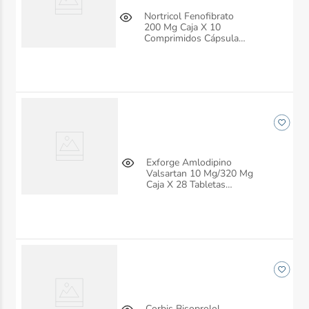
Nortricol Fenofibrato
200 Mg Caja X 10
Comprimidos Cápsula
Dura Siegfried
Exforge Amlodipino
Valsartan 10 Mg/320 Mg
Caja X 28 Tabletas
Siegfried
Corbis Bisoprolol