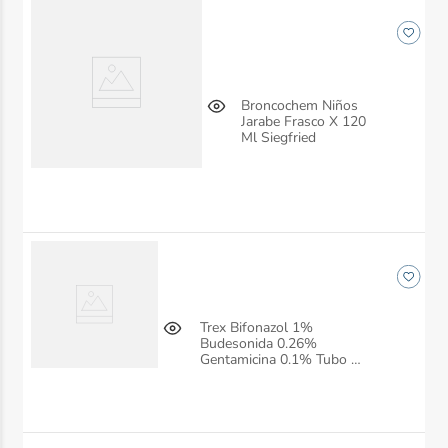
Broncochem Niños
Jarabe Frasco X 120
Ml Siegfried
Trex Bifonazol 1%
Budesonida 0.26%
Gentamicina 0.1% Tubo X
15 Gr Crema Siegfried