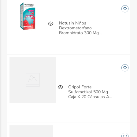
Notusin Niños
Dextrometorfano
Bromhidrato 300 Mg
Jarabe Frasco X 120 Ml
Siegfried
Oripol Forte
Sulfametizol 500 Mg
Caja X 20 Cápsulas Ah
Robins