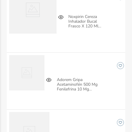
Noxpirin Cereza
Inhalador Bucal
Frasco X 120 Ml
Siegfried
Adorem Gripa
Acetaminofén 500 Mg
Fenilefrina 10 Mg
Loratadina 5 Mg Caja X
100 Tabletas Siegfried