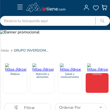
Realiza tu búsqueda aquí
TÉRMINOS MÁS BUSCADOS
1
.
advitabs
2
.
cyclofem
GRUPO INVERSIONISTA GUAYAQUIL ASOCIADOS SAS GIGA
3
.
acetaminofen
4
.
colgate
5
.
shampoo
Belleza
Nutrición y
Salud y
Ofertas
alimentos
medicamentos
6
.
desodorante
7
.
pedialyte
8
.
dolex
9
.
clotrimazol
Ordenar Por
Filtrar