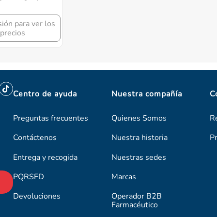
sión para ver los
precios
Centro de ayuda
Nuestra compañía
C
Preguntas frecuentes
Quienes Somos
R
Contáctenos
Nuestra historia
P
Entrega y recogida
Nuestras sedes
PQRSFD
Marcas
Devoluciones
Operador B2B
Farmacéutico