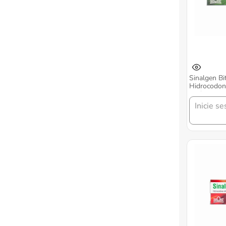
Sinalgen Bi
Hidrocodon
Mg/325 Caj
Grunenthal
Inicie se