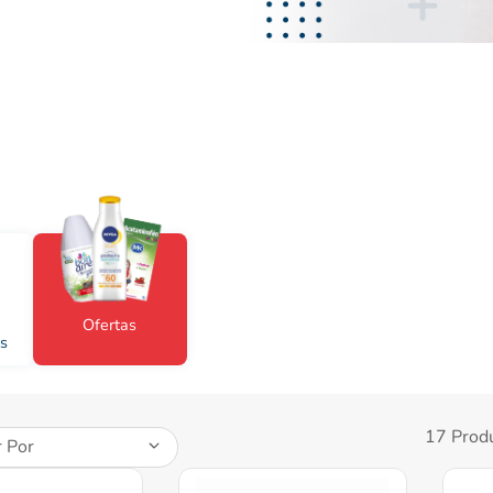
ibuprofeno
Ofertas
s
17
Prod
 Por