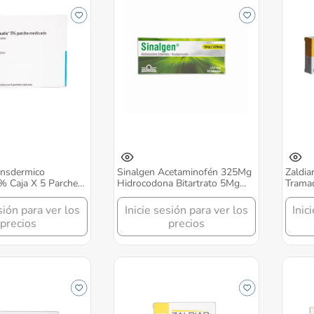
ansdermico
Sinalgen Acetaminofén 325Mg
Zaldi
% Caja X 5 Parches
Hidrocodona Bitartrato 5Mg
Tramad
Caja X 10 Tabletas Grunenthal
Caja X
sión para ver los
Inicie sesión para ver los
Inic
precios
precios