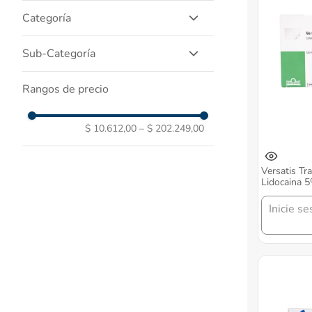
Salud Y Medicamentos
Categoría
Medicamentos Marca
Sub-Categoría
Prescripcion
Rangos de precio
Recomendacion
$ 10.612,00
–
$ 202.249,00
Versatis Tr
Lidocaina 5
Grunenthal
Inicie se