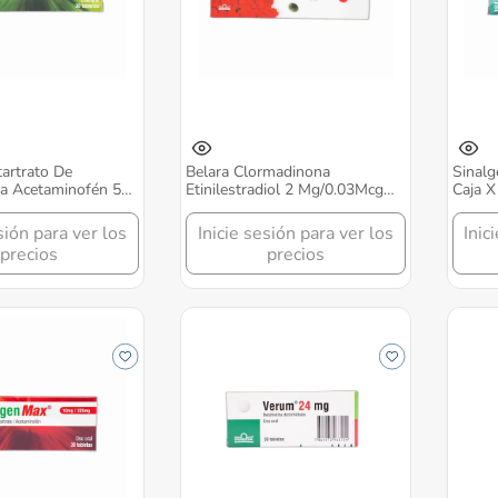
tartrato De
Belara Clormadinona
Sinalg
a Acetaminofén 5
Etinilestradiol 2 Mg/0.03Mcg
Caja X
a X 30 Tabletas
Caja X 21 Tabletas Grunenthal
sión para ver los
Inicie sesión para ver los
Inic
precios
precios