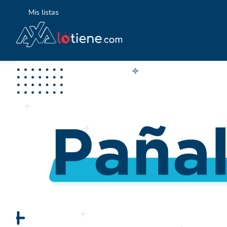
Mis listas
TÉ
1
.
2
.
3
.
4
.
5
.
6
.
7
.
8
.
9
.