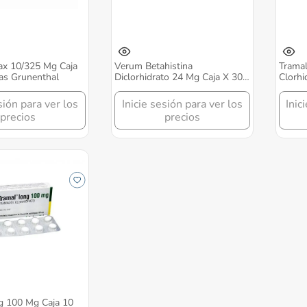
ax 10/325 Mg Caja
Verum Betahistina
Tramal
as Grunenthal
Diclorhidrato 24 Mg Caja X 30
Clorhi
Tabletas Grunenthal
10 Ml 
sión para ver los
Inicie sesión para ver los
Inic
precios
precios
g 100 Mg Caja 10