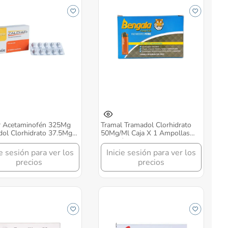
ar Acetaminofén 325Mg
Tramal Tramadol Clorhidrato
ol Clorhidrato 37.5Mg
50Mg/Ml Caja X 1 Ampollas
 10 Tabletas Grunenthal
Solución Inyectable Grunenthal
ie sesión para ver los
Inicie sesión para ver los
precios
precios