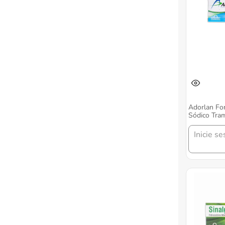
Adorlan For
Sódico Tram
Caja X 20 
Grunenthal
Inicie se