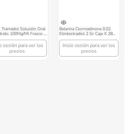
 Tramadol Solución Oral
Belarina Clormadinona 0.02
drato 100Mg/Ml Frasco X
Etinilestradiol 2 Gr Caja X 28
Gotas Grunenthal
Comprimidos Unenthal
ie sesión para ver los
Inicie sesión para ver los
precios
precios