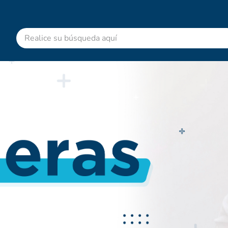
Realice su búsqueda aquí
RMINOS MÁS BUSCADOS
advitabs
cyclofem
acetaminofen
colgate
shampoo
desodorante
pedialyte
dolex
clotrimazol