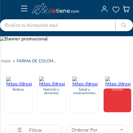
Realiza tu búsqueda aquí
TÉRMINOS MÁS BUSCADOS
1
.
advitabs
2
.
acetaminofen
FARMA DE COLOMBIA SAS
3
.
colgate
4
.
cyclofem
5
.
shampoo
Belleza
Nutrición y
Salud y
Ofertas
alimentos
medicamentos
6
.
pedialyte
7
.
dolex
8
.
desodorante
9
.
clotrimazol
Ordenar Por
Filtrar