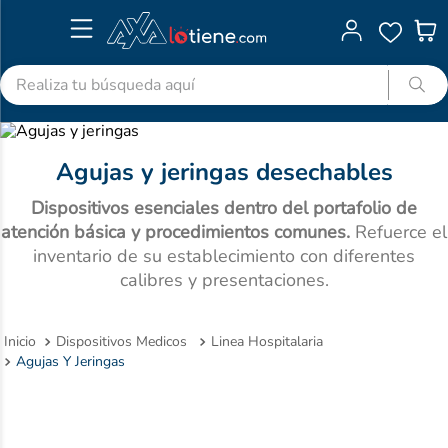
Realiza tu búsqueda aquí
TÉRMINOS MÁS BUSCADOS
1
.
advitabs
Agujas y jeringas desechables
2
.
acetaminofen
Dispositivos esenciales dentro del portafolio de
3
.
colgate
atención básica y procedimientos comunes.
Refuerce el
inventario de su establecimiento con diferentes
4
.
cyclofem
calibres y presentaciones.
5
.
shampoo
6
.
pedialyte
Dispositivos Medicos
Linea Hospitalaria
Agujas Y Jeringas
7
.
dolex
8
.
desodorante
9
.
clotrimazol