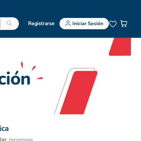
Registrarse
Iniciar Sesión
ica
ar.
Incorpore