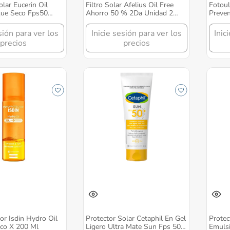
olar Eucerin Oil
Filtro Solar Afelius Oil Free
Fotoul
que Seco Fps50
Ahorro 50 % 2Da Unidad 2
Preven
00Ml
Tubos X 60 Gr
sión para ver los
Inicie sesión para ver los
Inic
precios
precios
or Isdin Hydro Oil
Protector Solar Cetaphil En Gel
Protec
sco X 200 Ml
Ligero Ultra Mate Sun Fps 50+
Emulsi