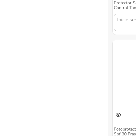
Protector S
Control To
Frasco X 2
Inicie se
Fotoprotect
Spf 30 Fra