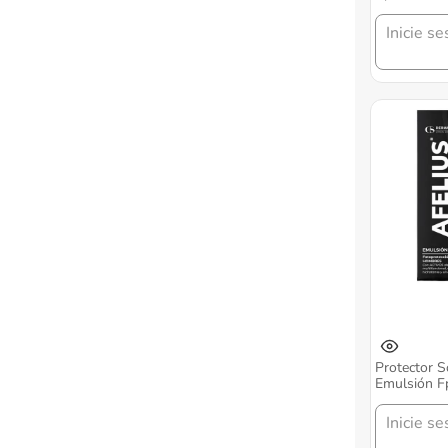
Inicie se
Protector S
Emulsión F
Inicie se