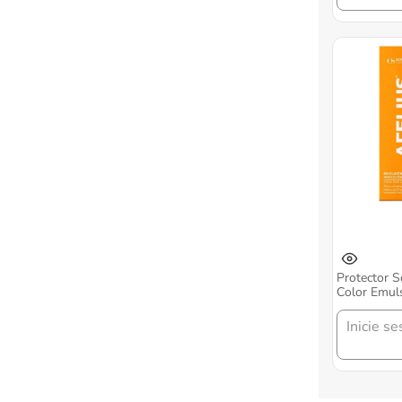
Protector S
Color Emul
X 50 Gr
Inicie se