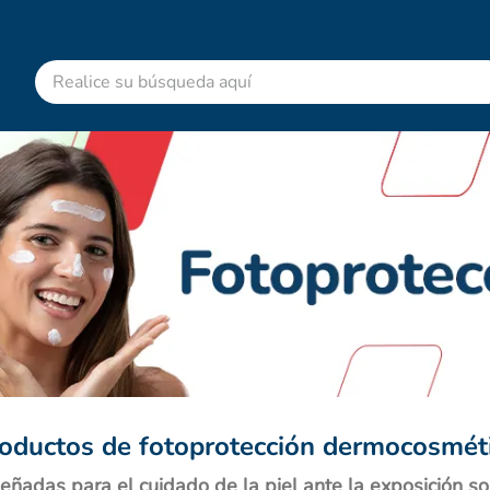
Realice su búsqueda aquí
RMINOS MÁS BUSCADOS
advitabs
acetaminofen
colgate
cyclofem
shampoo
pedialyte
dolex
desodorante
oductos de fotoprotección dermocosmét
clotrimazol
eñadas para el cuidado de la piel ante la exposición sol