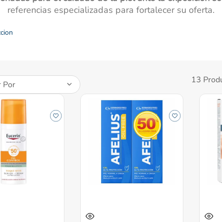
nivea
referencias especializadas para fortalecer su oferta.
cion
13
Prod
 Por