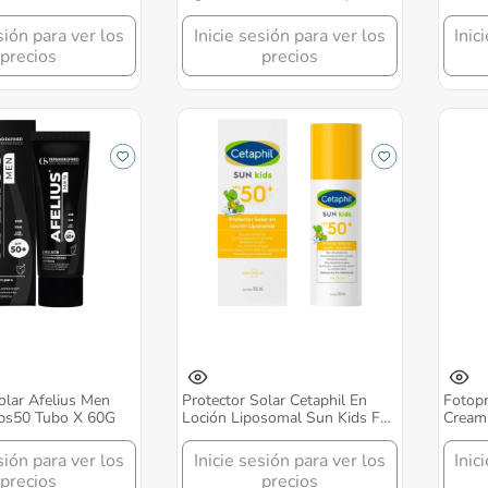
Frasco X 50Ml
sión para ver los
Inicie sesión para ver los
Inic
precios
precios
olar Afelius Men
Protector Solar Cetaphil En
Fotopr
ps50 Tubo X 60G
Loción Liposomal Sun Kids Fps
Cream
50+ Frasco X 150 Ml
sión para ver los
Inicie sesión para ver los
Inic
precios
precios