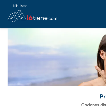
Mis listas
TÉ
1
.
2
.
3
.
4
.
5
.
6
.
7
.
8
.
Pr
9
.
Opciones dis