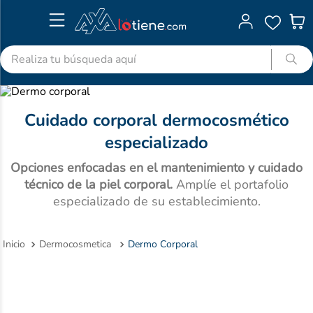
Realiza tu búsqueda aquí
TÉRMINOS MÁS BUSCADOS
1
.
advitabs
Cuidado corporal dermocosmético
2
.
cyclofem
especializado
3
.
acetaminofen
Opciones enfocadas en el mantenimiento y cuidado
técnico de la piel corporal.
Amplíe el portafolio
4
.
colgate
especializado de su establecimiento.
5
.
pedialyte
6
.
shampoo
Dermocosmetica
Dermo Corporal
7
.
dolex
8
.
ibuprofeno
9
.
clotrimazol