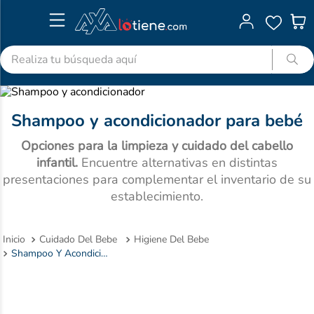
Realiza tu búsqueda aquí
TÉRMINOS MÁS BUSCADOS
1
.
advitabs
Shampoo y acondicionador para bebé
2
.
cyclofem
Opciones para la limpieza y cuidado del cabello
3
.
acetaminofen
infantil.
Encuentre alternativas en distintas
presentaciones para complementar el inventario de su
4
.
colgate
establecimiento.
5
.
shampoo
6
.
desodorante
Cuidado Del Bebe
Higiene Del Bebe
Shampoo Y Acondicionador
7
.
pedialyte
8
.
dolex
9
.
clotrimazol