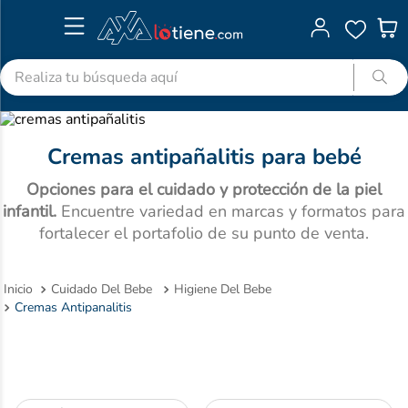
Realiza tu búsqueda aquí
TÉRMINOS MÁS BUSCADOS
1
.
advitabs
Cremas antipañalitis para bebé
2
.
cyclofem
Opciones para el cuidado y protección de la piel
3
.
acetaminofen
infantil.
Encuentre variedad en marcas y formatos para
fortalecer el portafolio de su punto de venta.
4
.
colgate
5
.
shampoo
Cuidado Del Bebe
Higiene Del Bebe
6
.
desodorante
Cremas Antipanalitis
7
.
pedialyte
8
.
dolex
9
.
clotrimazol