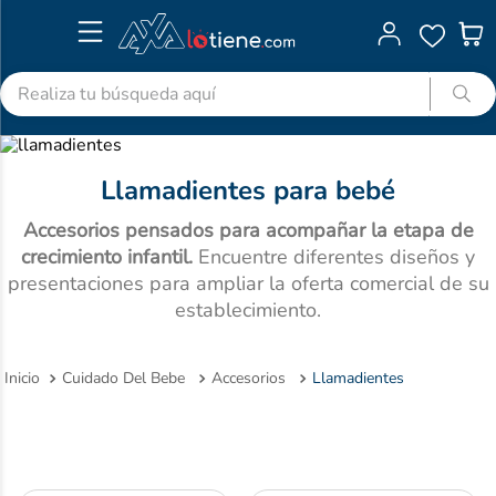
Realiza tu búsqueda aquí
TÉRMINOS MÁS BUSCADOS
1
.
advitabs
Llamadientes para bebé
2
.
cyclofem
Accesorios pensados para acompañar la etapa de
3
.
acetaminofen
crecimiento infantil.
Encuentre diferentes diseños y
presentaciones para ampliar la oferta comercial de su
4
.
colgate
establecimiento.
5
.
pedialyte
6
.
shampoo
Cuidado Del Bebe
Accesorios
Llamadientes
7
.
dolex
8
.
clotrimazol
9
.
ibuprofeno