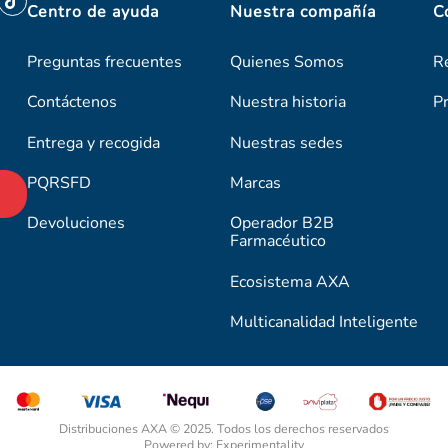
Centro de ayuda
Nuestra compañía
C
Preguntas frecuentes
Quienes Somos
R
Contáctenos
Nuestra historia
P
Entrega y recogida
Nuestras sedes
PQRSFD
Marcas
Devoluciones
Operador B2B
Farmacéutico
Ecosistema AXA
Multicanalidad Inteligente
Distribuciones AXA © 2025. Todos los derechos reservados
Powered by: Experimentality