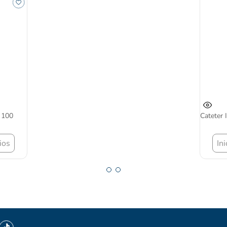
X 100
Cateter
ios
In