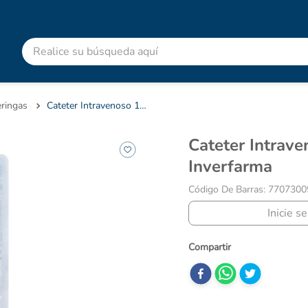
Realice su búsqueda aquí
RMINOS MÁS BUSCADOS
advitabs
eringas
Cateter Intravenoso 18G 1.3X32 Inverfarma
acetaminofen
Cateter Intravenoso 18G 1.3X32
colgate
Inverfarma
cyclofem
Código De Barras
:
7707300
shampoo
Inicie s
pedialyte
dolex
desodorante
clotrimazol