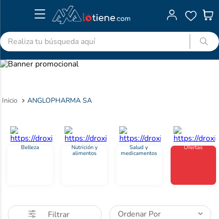
Realiza tu búsqueda aquí
TÉRMINOS MÁS BUSCADOS
1
.
advitabs
2
.
acetaminofen
ANGLOPHARMA SA
3
.
colgate
4
.
pedialyte
5
.
shampoo
Belleza
Nutrición y
Salud y
Ofertas
alimentos
medicamentos
6
.
dolex
7
.
clotrimazol
8
.
desodorante
9
.
nivea
Ordenar Por
Filtrar