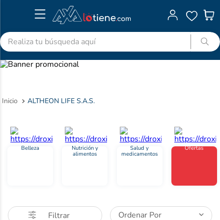
Realiza tu búsqueda aquí
TÉRMINOS MÁS BUSCADOS
1
.
advitabs
2
.
cyclofem
ALTHEON LIFE S.A.S.
3
.
acetaminofen
4
.
colgate
5
.
pedialyte
Belleza
Nutrición y
Salud y
Ofertas
alimentos
medicamentos
6
.
shampoo
7
.
dolex
8
.
ibuprofeno
9
.
clotrimazol
Ordenar Por
Filtrar