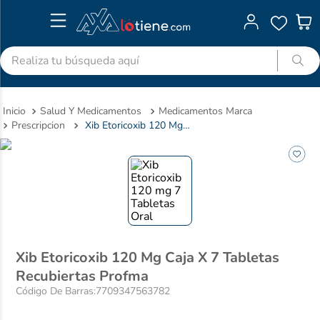
Realiza tu búsqueda aquí
TÉRMINOS MÁS BUSCADOS
Salud Y Medicamentos
Medicamentos Marca
1
.
advitabs
Prescripcion
Xib Etoricoxib 120 Mg Caja X 7 Tabletas Recubiertas Profma
2
.
cyclofem
3
.
acetaminofen
4
.
colgate
5
.
pedialyte
6
.
shampoo
Xib Etoricoxib 120 Mg Caja X 7 Tabletas
7
.
dolex
Recubiertas Profma
8
.
ibuprofeno
Código De Barras
:
7709347563782
9
.
clotrimazol