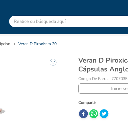
Realice su búsqueda aquí
RMINOS MÁS BUSCADOS
advitabs
ipcion
Veran D Piroxicam 20 Mg Caja X 10 Cápsulas Anglopharma
cyclofem
Veran D Piroxicam 20 Mg Caja X 10
acetaminofen
Cápsulas Angl
colgate
Código De Barras
:
7707035
pedialyte
Inicie s
shampoo
dolex
ibuprofeno
clotrimazol