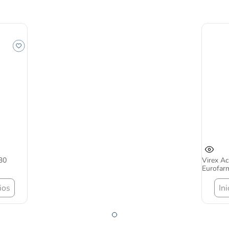
30
Virex Ac
Eurofar
ios
In