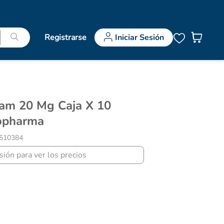
Registrarse
Iniciar Sesión
opharma
510384
esión para ver los precios