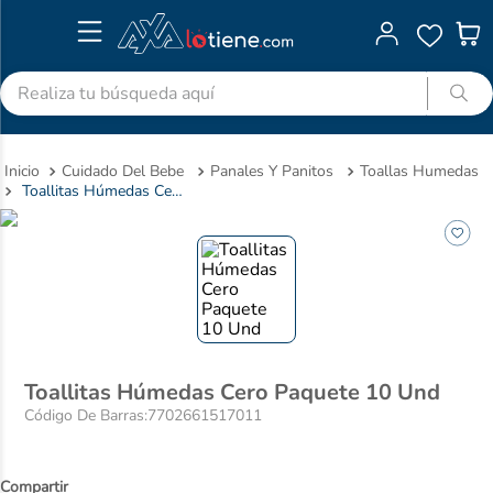
Realiza tu búsqueda aquí
TÉRMINOS MÁS BUSCADOS
Cuidado Del Bebe
Panales Y Panitos
Toallas Humedas
1
.
advitabs
Toallitas Húmedas Cero Paquete 10 Und
2
.
cyclofem
3
.
acetaminofen
4
.
colgate
5
.
pedialyte
6
.
shampoo
Toallitas Húmedas Cero Paquete 10 Und
7
.
dolex
Código De Barras
:
7702661517011
8
.
clotrimazol
9
.
ibuprofeno