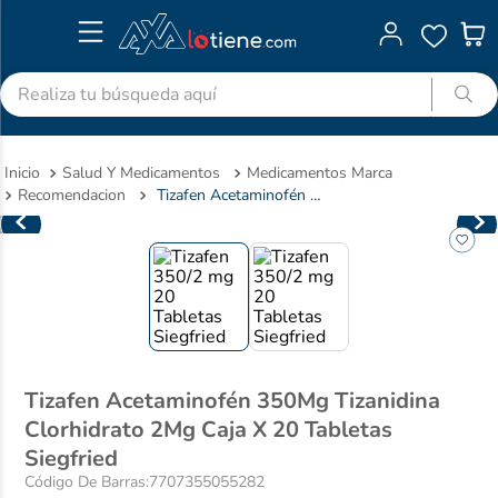
Realiza tu búsqueda aquí
TÉRMINOS MÁS BUSCADOS
Salud Y Medicamentos
Medicamentos Marca
1
.
advitabs
Recomendacion
Tizafen Acetaminofén 350Mg Tizanidina Clorhidrato 2Mg Caja X 20 Tabletas Siegfried
2
.
cyclofem
3
.
acetaminofen
4
.
colgate
5
.
shampoo
6
.
desodorante
Tizafen Acetaminofén 350Mg Tizanidina
7
.
pedialyte
Clorhidrato 2Mg Caja X 20 Tabletas
8
.
dolex
Siegfried
Código De Barras
:
7707355055282
9
.
clotrimazol