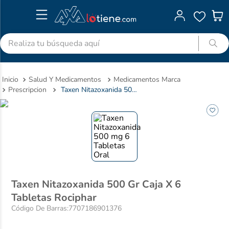
Realiza tu búsqueda aquí
TÉRMINOS MÁS BUSCADOS
Salud Y Medicamentos
Medicamentos Marca
1
.
advitabs
Prescripcion
Taxen Nitazoxanida 500 Gr Caja X 6 Tabletas Rociphar
2
.
cyclofem
3
.
acetaminofen
4
.
colgate
5
.
pedialyte
6
.
shampoo
Taxen Nitazoxanida 500 Gr Caja X 6
7
.
dolex
Tabletas Rociphar
8
.
clotrimazol
Código De Barras
:
7707186901376
9
.
ibuprofeno