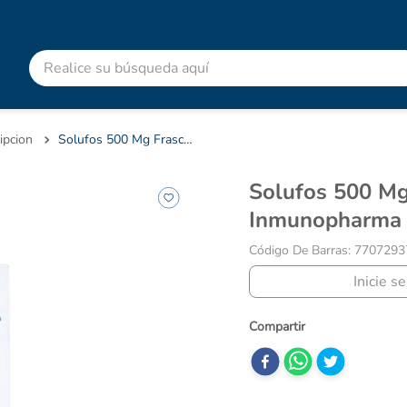
Realice su búsqueda aquí
RMINOS MÁS BUSCADOS
advitabs
ipcion
Solufos 500 Mg Frasco X 24 Cápsulas Inmunopharma
acetaminofen
Solufos 500 Mg Frasco X 24 Cápsulas
colgate
Inmunopharma
cyclofem
Código De Barras
:
7707293
shampoo
Inicie s
pedialyte
dolex
desodorante
clotrimazol