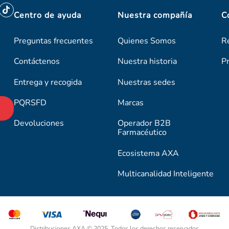
Centro de ayuda
Nuestra compañía
C
Preguntas frecuentes
Quienes Somos
R
Contáctenos
Nuestra historia
P
Entrega y recogida
Nuestras sedes
PQRSFD
Marcas
Devoluciones
Operador B2B
Farmacéutico
Ecosistema AXA
Multicanalidad Inteligente
Distribuciones AXA © 2025. Todos los derechos reservados