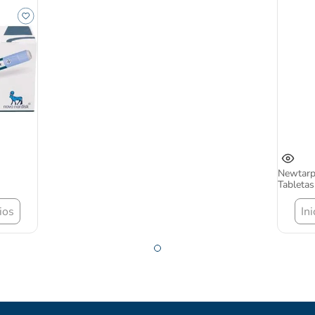
Newtarp
Tabletas
ios
In