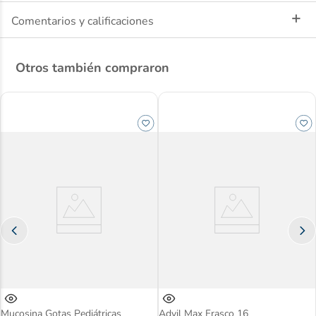
Comentarios y calificaciones
Registro Sanitario: SD2019-0004411
Otros también compraron
Mucosina Gotas Pediátricas
Advil Max Frasco 16