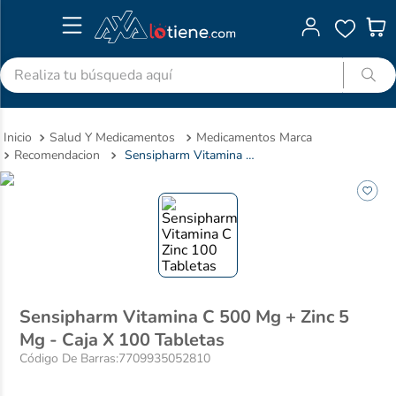
Realiza tu búsqueda aquí
TÉRMINOS MÁS BUSCADOS
Salud Y Medicamentos
Medicamentos Marca
1
.
advitabs
Recomendacion
Sensipharm Vitamina C 500 Mg + Zinc 5 Mg - Caja X 100 Tabletas
2
.
colgate
3
.
acetaminofen
4
.
shampoo
5
.
dolex
6
.
desodorante
Sensipharm Vitamina C 500 Mg + Zinc 5
7
.
pedialyte
Mg - Caja X 100 Tabletas
8
.
clotrimazol
Código De Barras
:
7709935052810
9
.
naproxeno