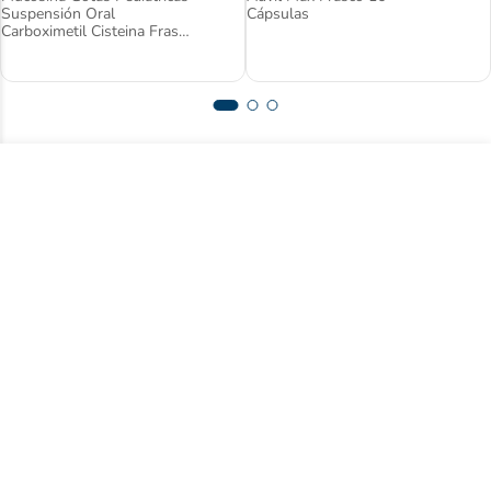
Suspensión Oral
Cápsulas
Carboximetil Cisteina Frasco
X 30 Ml Gsk
Suscríbase a nuestro newsletter y acceda
a contenido exclusivo.
Registrarse
Acepto
términos y condiciones
Centro de ayuda
Nuestra empresa
Compre con nosotros