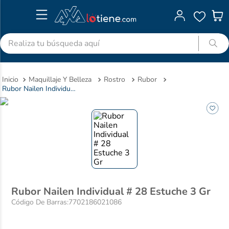
Realiza tu búsqueda aquí
TÉRMINOS MÁS BUSCADOS
Maquillaje Y Belleza
Rostro
Rubor
1
.
advitabs
Rubor Nailen Individual # 28 Estuche 3 Gr
2
.
acetaminofen
3
.
colgate
4
.
cyclofem
5
.
shampoo
6
.
pedialyte
7
.
dolex
Rubor Nailen Individual # 28 Estuche 3 Gr
Código De Barras
:
7702186021086
8
.
desodorante
9
.
clotrimazol