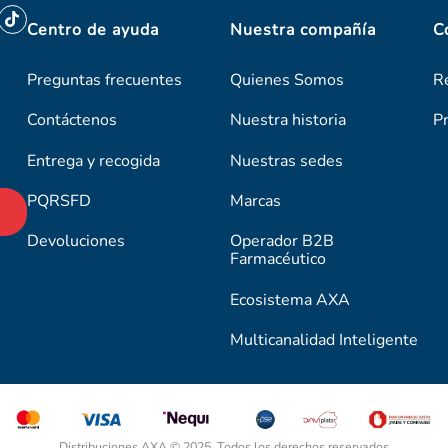
Centro de ayuda
Nuestra compañía
C
Preguntas frecuentes
Quienes Somos
R
Contáctenos
Nuestra historia
P
Entrega y recogida
Nuestras sedes
PQRSFD
Marcas
Devoluciones
Operador B2B
Farmacéutico
Ecosistema AXA
Multicanalidad Inteligente
Distribuciones AXA © 2025. Todos los derechos reservados