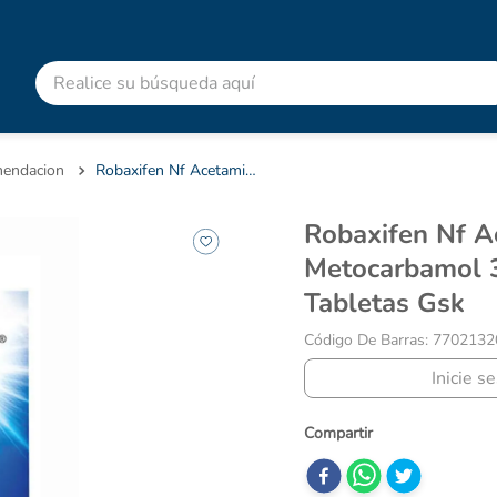
Realice su búsqueda aquí
RMINOS MÁS BUSCADOS
advitabs
endacion
Robaxifen Nf Acetaminofén Metocarbamol 325 Mg/400 Caja X 24 Tabletas Gsk
cyclofem
Robaxifen Nf Acetaminofén
acetaminofen
Metocarbamol 
colgate
Tabletas Gsk
pedialyte
Código De Barras
:
7702132
shampoo
Inicie s
dolex
ibuprofeno
clotrimazol