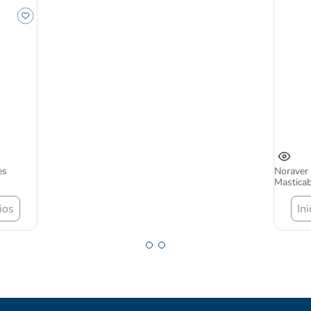
es
Noraver 
Mastica
ios
In