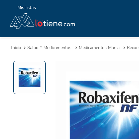
Mis listas
TÉ
1
.
Salud Y Medicamentos
Medicamentos Marca
Recom
2
.
3
.
4
.
5
.
6
.
7
.
8
.
9
.