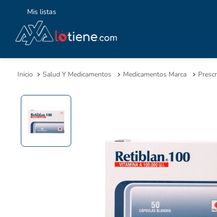
Mis listas
TÉ
1
.
Salud Y Medicamentos
Medicamentos Marca
Prescr
2
.
3
.
4
.
5
.
6
.
7
.
8
.
9
.