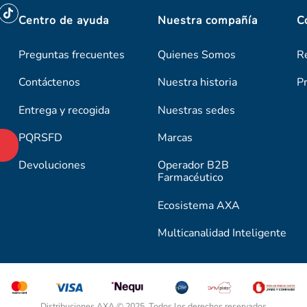
Centro de ayuda
Nuestra compañía
C
Preguntas frecuentes
Quienes Somos
R
Contáctenos
Nuestra historia
P
Entrega y recogida
Nuestras sedes
PQRSFD
Marcas
Devoluciones
Operador B2B
Farmacéutico
Ecosistema AXA
Multicanalidad Inteligente
Distribuciones AXA © 2025. Todos los derechos reservados