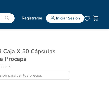
Registrarse
Iniciar Sesión
a Procaps
000639
esión para ver los precios