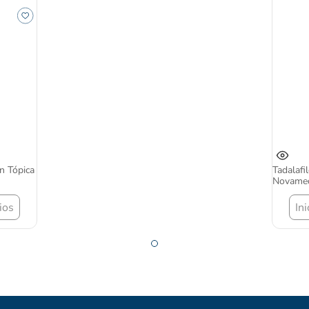
n Tópica
Tadalafi
Novame
ios
In