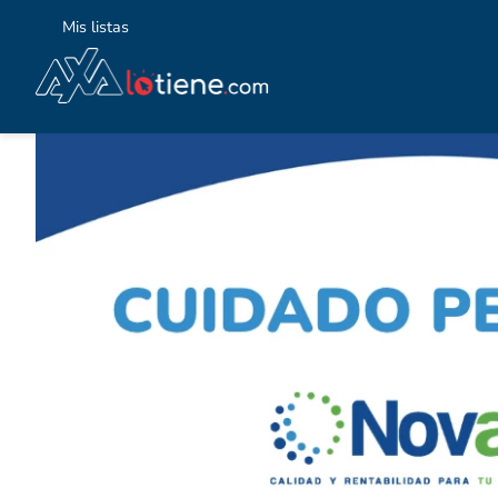
Mis listas
TÉ
1
.
2
.
3
.
4
.
5
.
6
.
7
.
8
.
9
.