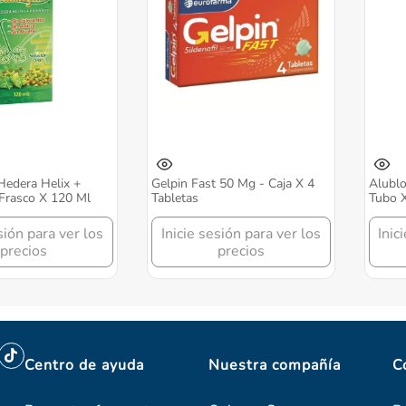
Hedera Helix +
Gelpin Fast 50 Mg - Caja X 4
Alublo
 Frasco X 120 Ml
Tabletas
Tubo 
sión para ver los
Inicie sesión para ver los
Inic
precios
precios
Centro de ayuda
Nuestra compañía
C