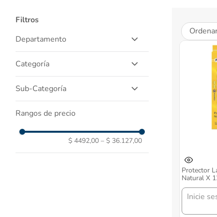
Filtros
Ordenar
Departamento
Salud Y Medicamentos
Categoría
Cuidado Personal
Maquillaje Y Belleza
Medicamentos Marca
Sub-Categoría
Nutricion Y Alimentos
Medicamentos Genericos
Labios
Recomendacion
Rangos de precio
Cuidado Piel Y Corporal
Protectores Labiales
Vitaminas
Bloqueadores Y Bronceadores
Cuidado Facial
Vitaminas Y Otros Minerales
$ 4492,00
–
$ 36.127,00
Repelentes
Cremas
Protector L
Natural X 
Inicie se