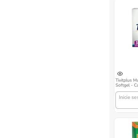
Tivitplus Mu
Softgel - C
Inicie se