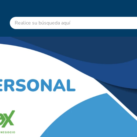
Realice su búsqueda aquí
RMINOS MÁS BUSCADOS
advitabs
acetaminofen
colgate
cyclofem
shampoo
pedialyte
dolex
desodorante
clotrimazol