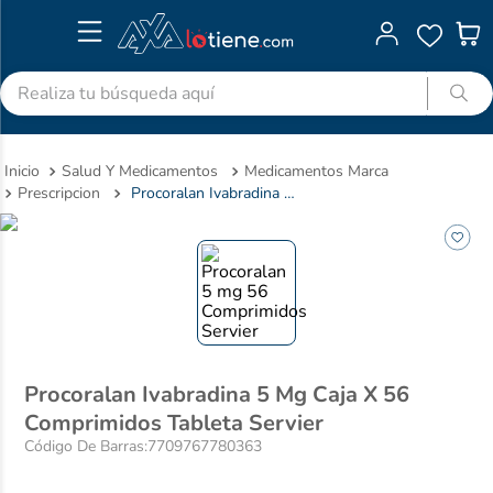
Realiza tu búsqueda aquí
TÉRMINOS MÁS BUSCADOS
Salud Y Medicamentos
Medicamentos Marca
1
.
advitabs
Prescripcion
Procoralan Ivabradina 5 Mg Caja X 56 Comprimidos Tableta Servier
2
.
cyclofem
3
.
acetaminofen
4
.
colgate
5
.
shampoo
6
.
desodorante
Procoralan Ivabradina 5 Mg Caja X 56
7
.
pedialyte
Comprimidos Tableta Servier
8
.
dolex
Código De Barras
:
7709767780363
9
.
clotrimazol