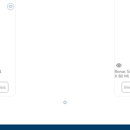
1
Bonac So
X 60 Ml
ios
In