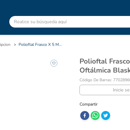
Realice su búsqueda aquí
RMINOS MÁS BUSCADOS
advitabs
ipcion
Polioftal Frasco X 5 Ml Solución Oftálmica Blaskov
cyclofem
Polioftal Frasco X 5 Ml Solución
acetaminofen
Oftálmica Blas
colgate
Código De Barras
:
7702896
pedialyte
Inicie s
shampoo
dolex
ibuprofeno
clotrimazol