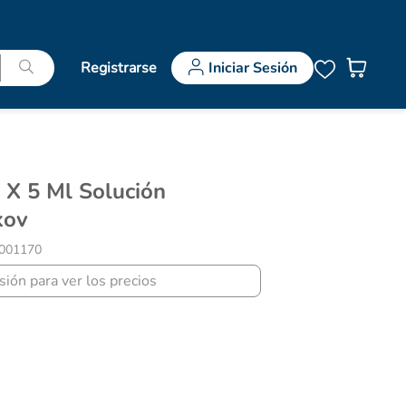
Registrarse
Iniciar Sesión
kov
001170
esión para ver los precios