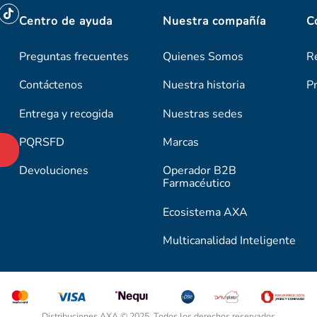
Centro de ayuda
Nuestra compañía
C
Preguntas frecuentes
Quienes Somos
R
Contáctenos
Nuestra historia
P
Entrega y recogida
Nuestras sedes
PQRSFD
Marcas
Devoluciones
Operador B2B
Farmacéutico
Ecosistema AXA
Multicanalidad Inteligente
Distribuciones AXA © 2025. Todos los derechos reservados