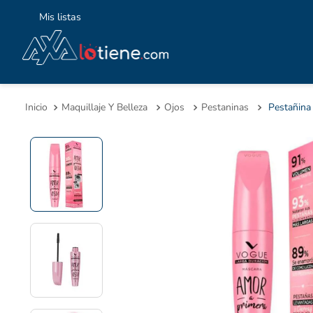
Mis listas
TÉ
1
.
Maquillaje Y Belleza
Ojos
Pestaninas
2
.
3
.
4
.
5
.
6
.
7
.
8
.
9
.