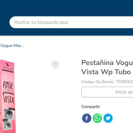
Realice su búsqueda aquí
RMINOS MÁS BUSCADOS
advitabs
Pestañina Vogue Mascara Amor Primera Vista Wp Tubo X 9 Gr
cyclofem
Pestañina Vogue Mascara Amor Primera
acetaminofen
Vista Wp Tubo 
colgate
Código De Barras
:
7509552
shampoo
Inicie s
desodorante
pedialyte
dolex
clotrimazol