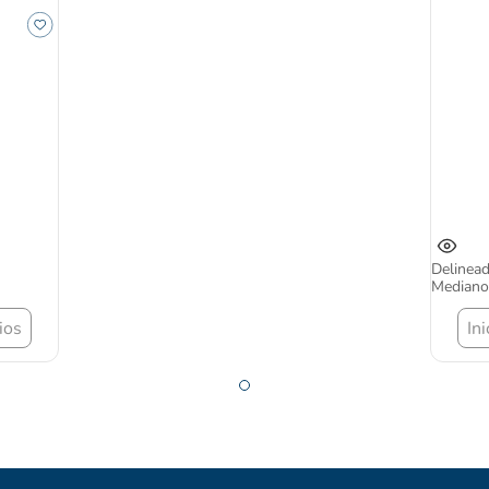
Delinea
Mediano
ios
In