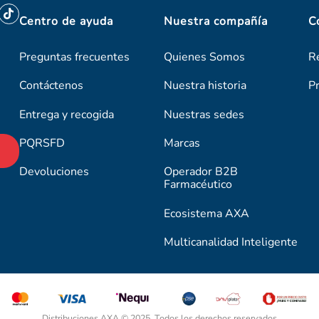
Centro de ayuda
Nuestra compañía
C
Preguntas frecuentes
Quienes Somos
R
Contáctenos
Nuestra historia
P
Entrega y recogida
Nuestras sedes
PQRSFD
Marcas
Devoluciones
Operador B2B
Farmacéutico
Ecosistema AXA
Multicanalidad Inteligente
Distribuciones AXA © 2025. Todos los derechos reservados