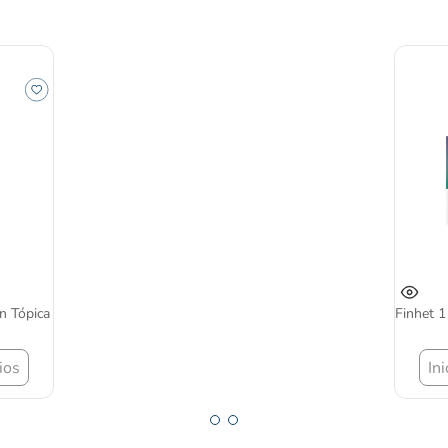
n Tópica
Finhet 1
ios
In