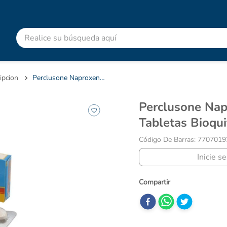
Realice su búsqueda aquí
RMINOS MÁS BUSCADOS
advitabs
ipcion
Perclusone Naproxeno 250 Mg Caja X 10 Tabletas Bioquifar
cyclofem
Perclusone Naproxeno 250 Mg Caja X 10
acetaminofen
Tabletas Bioqui
colgate
Código De Barras
:
7707019
shampoo
Inicie s
desodorante
pedialyte
dolex
clotrimazol