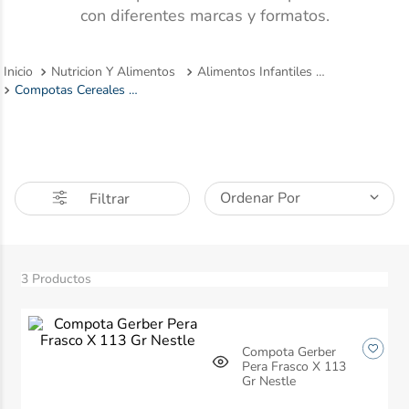
con diferentes marcas y formatos.
10
.
desodorante
Nutricion Y Alimentos
Alimentos Infantiles Y Complementos Nutricionales
Compotas Cereales Y Papilla
Ordenar Por
Filtrar
3
Productos
Compota Gerber
Pera Frasco X 113
Gr Nestle