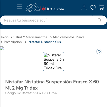
Realiza tu búsqueda aquí
TÉRMINOS MÁS BUSCADOS
Salud Y Medicamentos
Medicamentos Marca
1
.
advitabs
Prescripcion
Nistafar Nistatina Suspensión Frasco X 60 Ml 2 Mg Tridex
2
.
cyclofem
3
.
acetaminofen
4
.
colgate
5
.
pedialyte
6
.
shampoo
Nistafar Nistatina Suspensión Frasco X 60
Ml 2 Mg Tridex
7
.
dolex
Código De Barras
:
7703712080256
8
.
clotrimazol
9
.
ibuprofeno