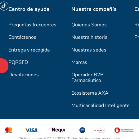
Centro de ayuda
Nuestra compañía
C
Preguntas frecuentes
Quienes Somos
R
Contáctenos
Nuestra historia
P
Entrega y recogida
Nuestras sedes
PQRSFD
Marcas
Devoluciones
Operador B2B
Farmacéutico
Ecosistema AXA
Multicanalidad Inteligente
Distribuciones AXA © 2025. Todos los derechos reservados