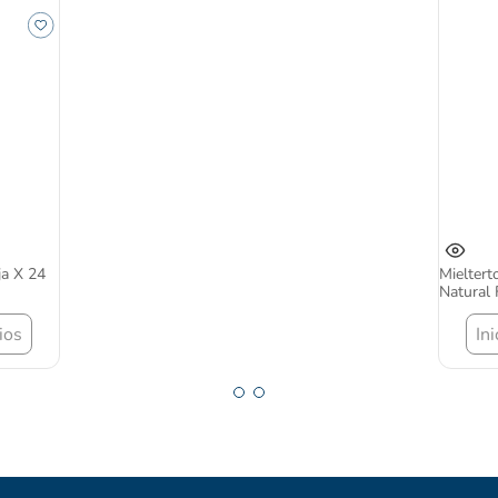
ja X 24
Mielter
Natural 
ios
In