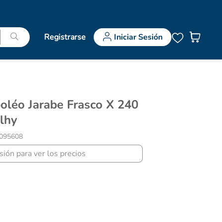
Registrarse
Iniciar Sesión
lhy
095608
esión para ver los precios