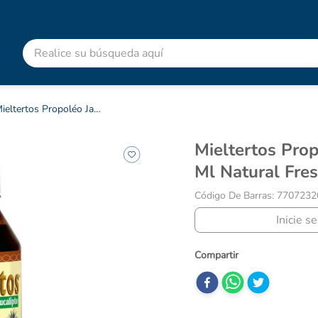
Realice su búsqueda aquí
RMINOS MÁS BUSCADOS
advitabs
Mieltertos Propoléo Jarabe Frasco X 240 Ml Natural Freslhy
acetaminofen
Mieltertos Propoléo Jarabe Frasco X 240
colgate
Ml Natural Fres
cyclofem
Código De Barras
:
7707232
shampoo
Inicie s
pedialyte
dolex
desodorante
clotrimazol