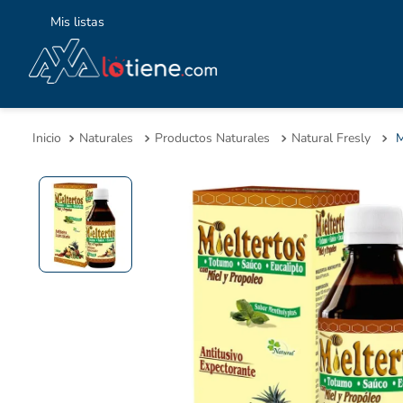
Mis listas
TÉ
1
.
Naturales
Productos Naturales
Natural Fresly
2
.
3
.
4
.
5
.
6
.
7
.
8
.
9
.