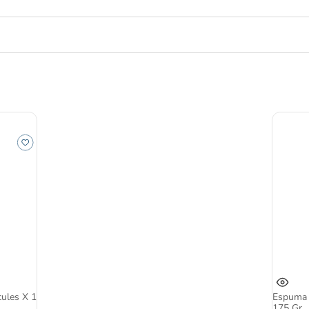
cules X 1
Espuma P
175 Gr