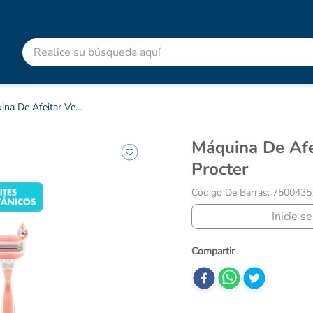
Realice su búsqueda aquí
RMINOS MÁS BUSCADOS
advitabs
Máquina De Afeitar Venus Spa X 1 Procter
cyclofem
Máquina De Afeitar Venus Spa X 1
acetaminofen
Procter
colgate
Código De Barras
:
7500435
pedialyte
Inicie s
shampoo
dolex
ibuprofeno
clotrimazol