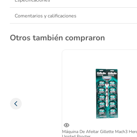
Especificaciones
Afeitado suave e hidratante
Aroma relajante
Comentarios y calificaciones
Otros también compraron
Máquina De Afeitar Gillette Mach3 Her
Unidad Procter