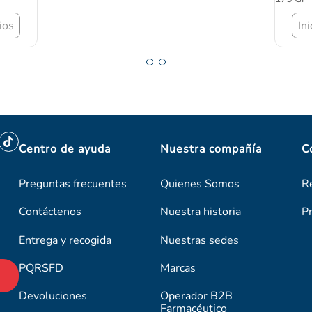
ios
In
Centro de ayuda
Nuestra compañía
C
Preguntas frecuentes
Quienes Somos
R
Contáctenos
Nuestra historia
P
Entrega y recogida
Nuestras sedes
PQRSFD
Marcas
Devoluciones
Operador B2B
Farmacéutico