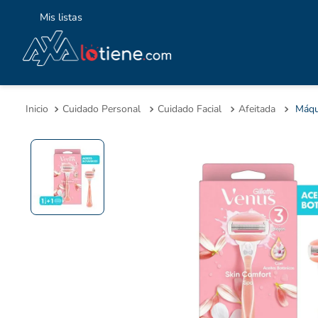
Mis listas
TÉ
1
.
Cuidado Personal
Cuidado Facial
Afeitada
2
.
3
.
4
.
5
.
6
.
7
.
8
.
9
.