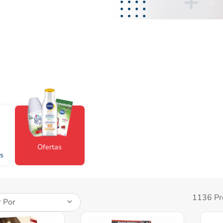
nivea
Ofertas
s
1136
Pr
 Por