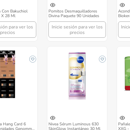
 Con Bakuchiol
Pomitos Desmaquilladores
Acondi
 X 28 Ml
Divina Paquete 90 Unidades
Bioker
sión para ver los
Inicie sesión para ver los
Inic
precios
precios
aa Hang Card 6
Nivea Sérum Luminous 630
Pañale
 Unidades Genomma
SkinGlow Instantáneo 30 Ml
XXG - 