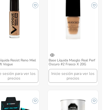
íquida Resist Reno Miel
Base Líquida Masglo Real Perf
Ml Vogue
Oscuro #2 Frasco X 20G
ie sesión para ver los
Inicie sesión para ver los
precios
precios