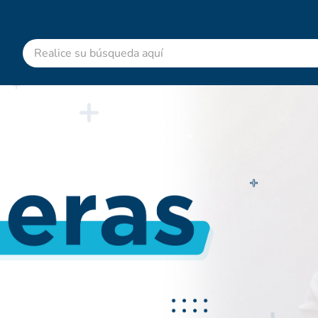
Realice su búsqueda aquí
RMINOS MÁS BUSCADOS
advitabs
colgate
acetaminofen
shampoo
dolex
desodorante
pedialyte
clotrimazol
naproxeno