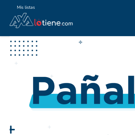
Mis listas
TÉ
1
.
2
.
3
.
4
.
5
.
6
.
7
.
8
.
9
.