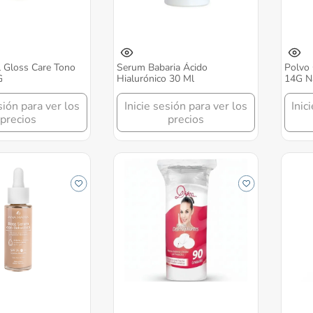
al Gloss Care Tono
Serum Babaria Ácido
Polvo
G
Hialurónico 30 Ml
14G Na
sión para ver los
Inicie sesión para ver los
Inic
precios
precios