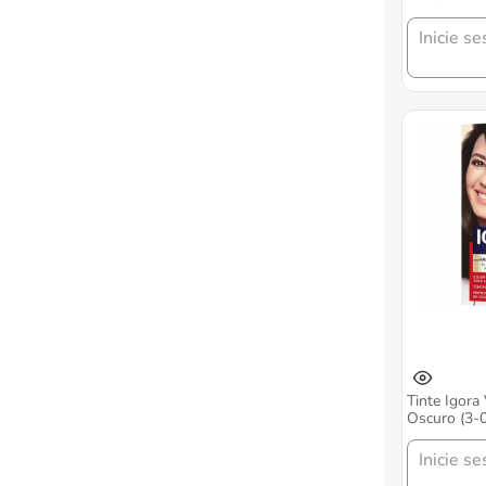
Pilas
Inicie se
Tinte Igora
Oscuro (3-0
Tinte + Tub
Inicie se