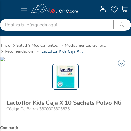
Realiza tu búsqueda aquí
TÉRMINOS MÁS BUSCADOS
Salud Y Medicamentos
Medicamentos Genericos
1
.
advitabs
Recomendacion
Lactoflor Kids Caja X 10 Sachets Polvo Nti
2
.
cyclofem
3
.
acetaminofen
4
.
colgate
5
.
shampoo
6
.
desodorante
Lactoflor Kids Caja X 10 Sachets Polvo Nti
7
.
pedialyte
Código De Barras
:
3800003303675
8
.
dolex
9
.
clotrimazol