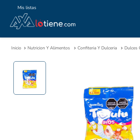
Mis listas
TÉ
1
.
Nutricion Y Alimentos
Confiteria Y Dulceria
2
.
3
.
4
.
5
.
6
.
7
.
8
.
9
.