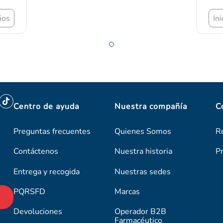
Inicie
Centro de ayuda
Nuestra compañía
C
Preguntas frecuentes
Quienes Somos
R
Contáctenos
Nuestra historia
P
Entrega y recogida
Nuestras sedes
PQRSFD
Marcas
Devoluciones
Operador B2B
Farmacéutico