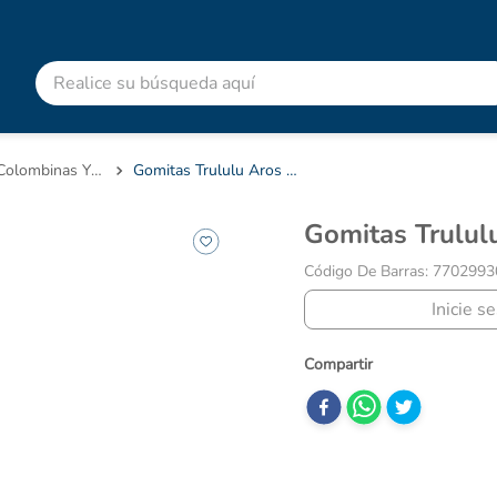
Realice su búsqueda aquí
RMINOS MÁS BUSCADOS
advitabs
Dulces Colombinas Y Caramelos
Gomitas Trululu Aros Bolsa X 70 Gr
cyclofem
Gomitas Trulu
acetaminofen
Código De Barras
:
7702993
colgate
Inicie s
pedialyte
shampoo
dolex
ibuprofeno
clotrimazol