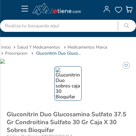
Realiza tu búsqueda aquí
TÉRMINOS MÁS BUSCADOS
Salud Y Medicamentos
Medicamentos Marca
1
.
advitabs
Prescripcion
Gluconitrin Duo Glucosamina Sulfato 37.5 Gr Condroitina Sulfato 30 Gr Caja X 30 Sobres Bioquifar
2
.
cyclofem
3
.
acetaminofen
4
.
colgate
5
.
pedialyte
6
.
shampoo
7
.
dolex
Gluconitrin Duo Glucosamina Sulfato 37.5
Gr Condroitina Sulfato 30 Gr Caja X 30
8
.
ibuprofeno
Sobres Bioquifar
9
.
clotrimazol