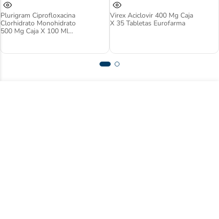
Plurigram Ciprofloxacina
Virex Aciclovir 400 Mg Caja
Clorhidrato Monohidrato
X 35 Tabletas Eurofarma
500 Mg Caja X 100 Ml
Tabletas Quimica Patric
Suscríbase a nuestro newsletter y acceda
a contenido exclusivo.
Registrarse
Acepto
términos y condiciones
Centro de ayuda