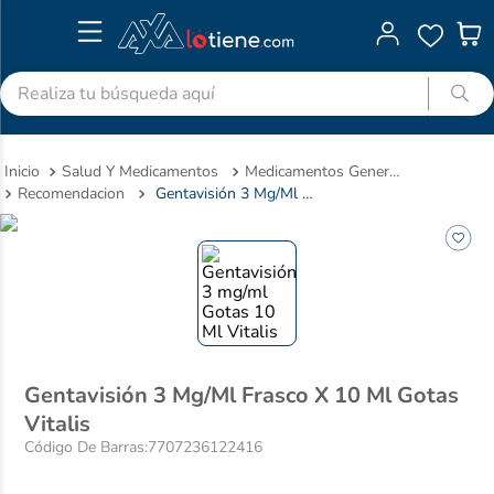
Realiza tu búsqueda aquí
TÉRMINOS MÁS BUSCADOS
Salud Y Medicamentos
Medicamentos Genericos
1
.
advitabs
Recomendacion
Gentavisión 3 Mg/Ml Frasco X 10 Ml Gotas Vitalis
2
.
acetaminofen
3
.
colgate
4
.
pedialyte
5
.
shampoo
6
.
dolex
Gentavisión 3 Mg/Ml Frasco X 10 Ml Gotas
7
.
clotrimazol
Vitalis
8
.
desodorante
Código De Barras
:
7707236122416
9
.
nivea