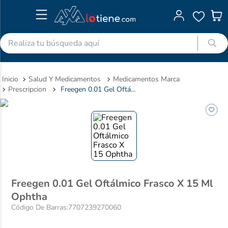
Realiza tu búsqueda aquí
TÉRMINOS MÁS BUSCADOS
Salud Y Medicamentos
Medicamentos Marca
1
.
advitabs
Prescripcion
Freegen 0.01 Gel Oftálmico Frasco X 15 Ml Ophtha
2
.
colgate
3
.
acetaminofen
4
.
shampoo
5
.
dolex
6
.
desodorante
Freegen 0.01 Gel Oftálmico Frasco X 15 Ml
7
.
pedialyte
Ophtha
8
.
clotrimazol
Código De Barras
:
7707239270060
9
.
naproxeno