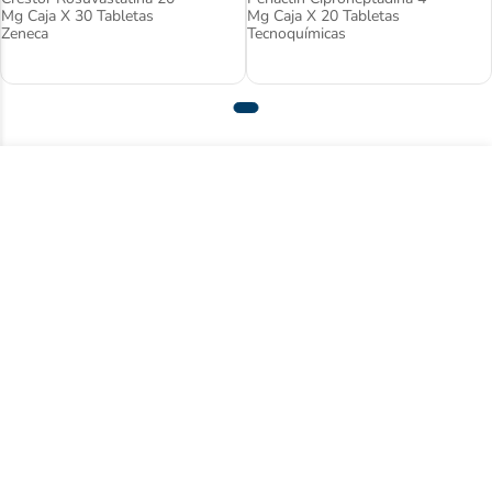
Mg Caja X 30 Tabletas
Mg Caja X 20 Tabletas
Zeneca
Tecnoquímicas
Suscríbase a nuestro newsletter y acceda
a contenido exclusivo.
Registrarse
Acepto
términos y condiciones
Centro de ayuda
Nuestra empresa
Compre con nosotros