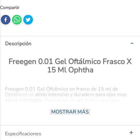
10
.
nivea
Descripción
Freegen 0.01 Gel Oftálmico Frasco X
15 Ml Ophtha
Freegen 0.01 Gel Oftálmico en frasco de 15 ml de
Ophtha es el
alivio intensivo y duradero para ojos muy
secos o irritados
. Su textura en gel forma una capa
protectora que hidrata profundamente y calma el ardor,
ideal para uso nocturno o casos severos.
MOSTRAR MÁS
Beneficios
Especificaciones