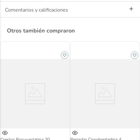
Alivio intensivo y duradero
Comentarios y calificaciones
Hidrata profundamente y calma el ardor
Ideal para ojos muy secos o irritados
Otros también compraron
Crestor Rosuvastatina 20
Periactin Ciproheptadina 4