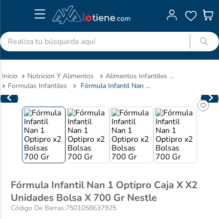
Realiza tu búsqueda aquí
TÉRMINOS MÁS BUSCADOS
Nutricion Y Alimentos
Alimentos Infantiles Y Complementos Nutricionales
1
.
advitabs
Formulas Infantiles
Fórmula Infantil Nan 1 Optipro Caja X X2 Unidades Bolsa X 700 Gr Nestle
2
.
cyclofem
3
.
acetaminofen
4
.
colgate
5
.
pedialyte
6
.
shampoo
7
.
dolex
Fórmula Infantil Nan 1 Optipro Caja X X2
Unidades Bolsa X 700 Gr Nestle
8
.
clotrimazol
Código De Barras
:
7501058637925
9
.
ibuprofeno