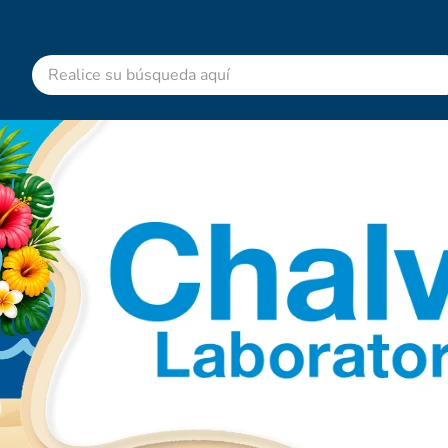
Realice su búsqueda aquí
RMINOS MÁS BUSCADOS
advitabs
acetaminofen
colgate
cyclofem
shampoo
pedialyte
dolex
desodorante
clotrimazol