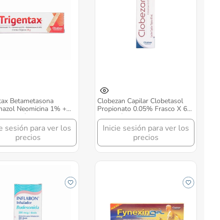
tax Betametasona
Clobezan Capilar Clobetasol
mazol Neomicina 1% +
Propionato 0.05% Frasco X 60
Crema Tópica Tubo X 20
Ml Loción Chalver
lver
ie sesión para ver los
Inicie sesión para ver los
precios
precios