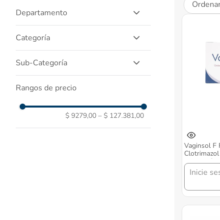
Ordenar
Departamento
Salud Y Medicamentos
Categoría
Medicamentos Marca
Sub-Categoría
Medicamentos Genericos
Prescripcion
Rangos de precio
Recomendacion
$ 9279,00
–
$ 127.381,00
Vaginsol F
Clotrimazol
Ovulo Cáps
Inicie se