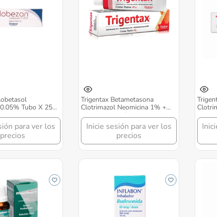
lobetasol
Trigentax Betametasona
Trigen
 0.05% Tubo X 25
Clotrimazol Neomicina 1% +
Clotri
o Chalver
0.5% Crema Tópica Tubo X 40
0.5% 
Gr Chalver
Gr Cha
sión para ver los
Inicie sesión para ver los
Inic
precios
precios