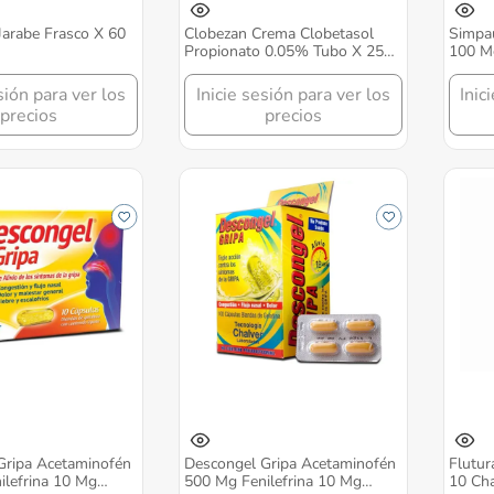
 Jarabe Frasco X 60
Clobezan Crema Clobetasol
Simpau
Propionato 0.05% Tubo X 25
100 Mg
Gr Chalver
Chalve
sión para ver los
Inicie sesión para ver los
Inic
precios
precios
Gripa Acetaminofén
Descongel Gripa Acetaminofén
Flutur
ilefrina 10 Mg
500 Mg Fenilefrina 10 Mg
10 Cha