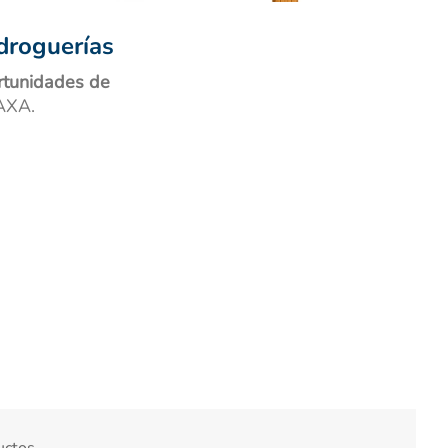
droguerías
ortunidades de
 AXA.
uctos