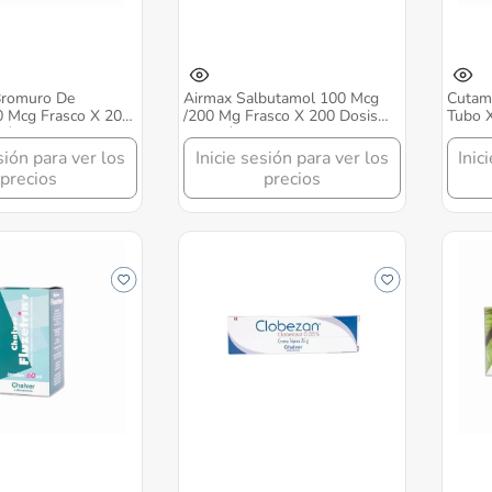
Bromuro De
Airmax Salbutamol 100 Mcg
Cutam
0 Mcg Frasco X 200
/200 Mg Frasco X 200 Dosis
Tubo X
ión Inhalar Chalver
Solución Inhalar Chalver
Chalve
sión para ver los
Inicie sesión para ver los
Inic
precios
precios