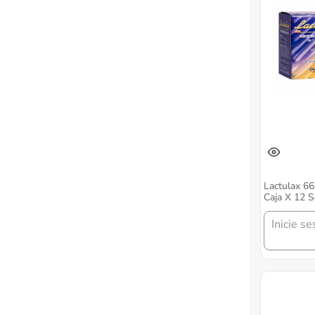
Lactulax 6
Caja X 12 S
Inicie se