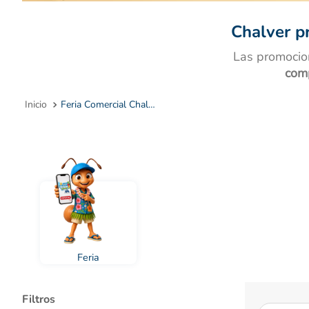
10
.
Chalver p
Las promocio
com
Feria Comercial Chalver
Feria
Filtros