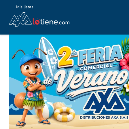
Mis listas
TÉ
1
.
2
.
3
.
4
.
5
.
6
.
7
.
8
.
9
.