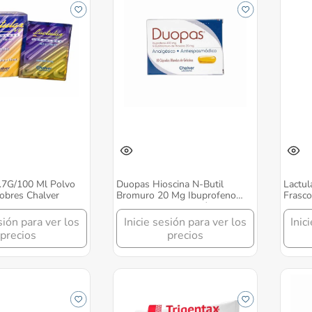
6.7G/100 Ml Polvo
Duopas Hioscina N-Butil
Lactul
obres Chalver
Bromuro 20 Mg Ibuprofeno
Frasco
400 Mg Caja X 10 Cápsulas
Blanda Chalver
sión para ver los
Inicie sesión para ver los
Inic
precios
precios