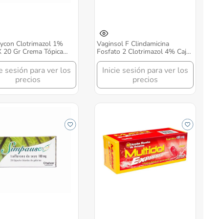
ycon Clotrimazol 1%
Vaginsol F Clindamicina
 20 Gr Crema Tópica
Fosfato 2 Clotrimazol 4% Caja
r
X 3 Aplicadores Vaginal
Chalver
ie sesión para ver los
Inicie sesión para ver los
precios
precios