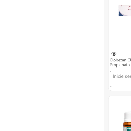
Clobezan C
Propionato
Gr Ünguent
Inicie se