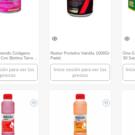
menids Colágeno
Rextor Proteína Vainilla 1000Gr
One Gr
 Con Biotina Tarro X
Padel
30 Sac
el
sión para ver los
Inicie sesión para ver los
Inic
precios
precios