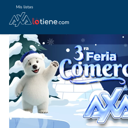
Mis listas
TÉ
1
.
2
.
3
.
4
.
5
.
6
.
7
.
8
.
9
.