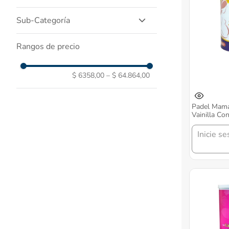
Nutricion Y Alimentos
Productos Naturales
Sub-Categoría
Medicamentos Genericos
Despensa
Padel
Rangos de precio
Alimentos Infantiles Y
Recomendacion
Complementos Nutricionales
Bebidas Y Preparaciones
Calientes
$ 6358,00
–
$ 64.864,00
Alimento Saludable
Padel Mamá
Vainilla Co
Vitamina C 
Inicie se