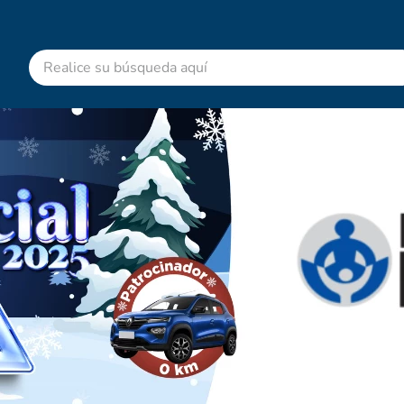
Realice su búsqueda aquí
RMINOS MÁS BUSCADOS
advitabs
acetaminofen
colgate
cyclofem
shampoo
pedialyte
dolex
desodorante
clotrimazol