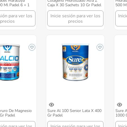
radel Maracuyá
Colágeno Hidrolizado Alfa Z
Hidrad
0 Ml Padel 6 + 1
Caja X 30 Sachets 10 Gr Padel
500 Ml
sión para ver los
Inicie sesión para ver los
Inic
precios
precios
oruro De Magnesio
Sure Al 100 Senior Lata X 400
Sure A
Gr Padel
Gr Padel
1000 
sión para ver los
Inicie sesión para ver los
Inic