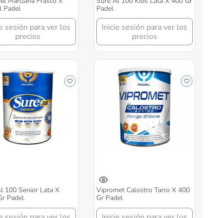
el Manzana Frasco X
Sure Al 100 Kids Lata X 400 Gr
 Padel
Padel
ie sesión para ver los
Inicie sesión para ver los
precios
precios
l 100 Senior Lata X
Vipromet Calostro Tarro X 400
Gr Padel
Gr Padel
ie sesión para ver los
Inicie sesión para ver los