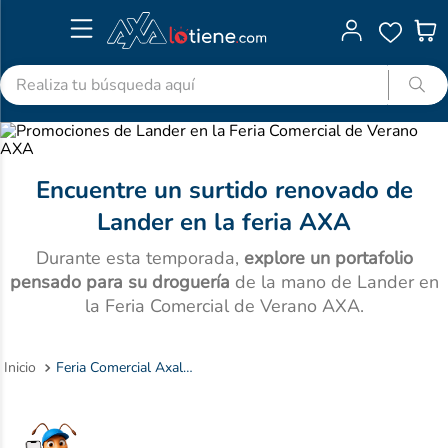
Realiza tu búsqueda aquí
TÉRMINOS MÁS BUSCADOS
1
.
advitabs
Encuentre un surtido renovado de
2
.
acetaminofen
Lander en la feria AXA
3
.
colgate
Durante esta temporada,
explore un portafolio
4
.
pedialyte
pensado para su droguería
de la mano de Lander en
5
.
shampoo
la Feria Comercial de Verano AXA.
6
.
dolex
7
.
clotrimazol
Feria Comercial Axalotiene Lander
8
.
desodorante
9
.
nivea