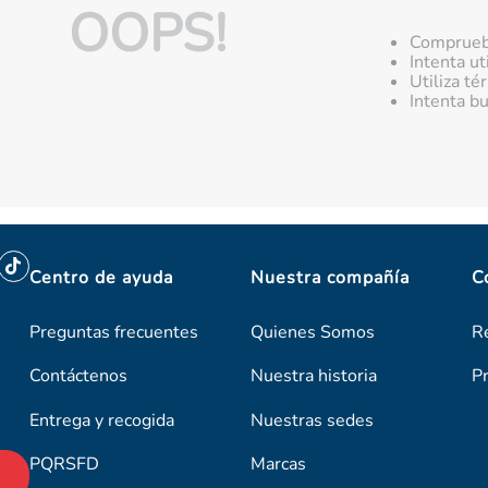
OOPS!
Comprueba
Intenta ut
Utiliza t
Intenta b
Centro de ayuda
Nuestra compañía
C
Preguntas frecuentes
Quienes Somos
R
Contáctenos
Nuestra historia
P
Entrega y recogida
Nuestras sedes
PQRSFD
Marcas