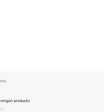
ctos
 ningún producto
r?