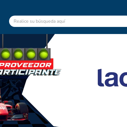
Realice su búsqueda aquí
RMINOS MÁS BUSCADOS
advitabs
acetaminofen
colgate
cyclofem
shampoo
pedialyte
dolex
desodorante
clotrimazol