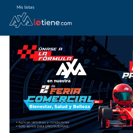
Mis listas
TÉ
1
.
2
.
3
.
4
.
5
.
6
.
7
.
8
.
9
.